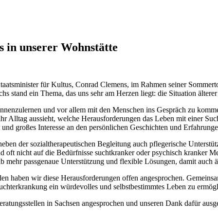
 in unserer Wohnstätte
taatsminister für Kultus, Conrad Clemens, im Rahmen seiner Sommertour
chs stand ein Thema, das uns sehr am Herzen liegt: die Situation älter
nnenzulernen und vor allem mit den Menschen ins Gespräch zu kommen,
hr Alltag aussieht, welche Herausforderungen das Leben mit einer Such
t und großes Interesse an den persönlichen Geschichten und Erfahrunge
eben der sozialtherapeutischen Begleitung auch pflegerische Unterstüt
d oft nicht auf die Bedürfnisse suchtkranker oder psychisch kranker Men
lb mehr passgenaue Unterstützung und flexible Lösungen, damit auch ä
den haben wir diese Herausforderungen offen angesprochen. Gemeinsa
chterkrankung ein würdevolles und selbstbestimmtes Leben zu ermögl
beratungsstellen in Sachsen angesprochen und unseren Dank dafür au